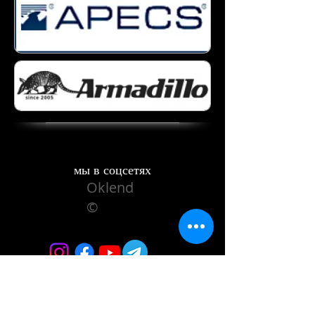
мы в соцсетях
Oklend
©