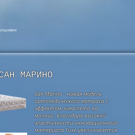
прошивки
САН МАРИНО
San Marino - новая модель
ортопедического матраса с
эффектом зима/лето на
молнии. Благодаря высокой
эластичности инновационного
материала Foxe увеличивается