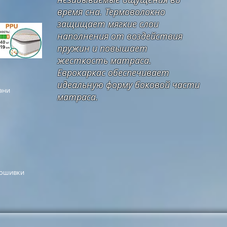
время сна. Термоволокно
защищает мягкие слои
наполнения от воздействия
пружин и повышает
жесткость матраса.
Еврокаркас обеспечивает
идеальную форму боковой части
ани
матраса.
рошивки