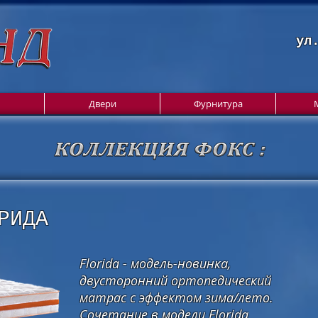
ул
Двери
Фурнитура
РИДА
Florida - модель-новинка,
двусторонний ортопедический
матрас с эффектом зима/лето.
Сочетание в модели Florida