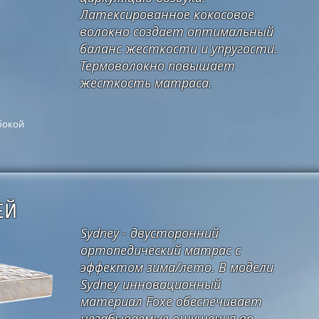
Латексированное кокосовое
волокно создает оптимальный
баланс жесткости и упругости.
Термоволокно повышает
жесткость матраса.
бокой
ЕЙ
Sydney - двусторонний
ортопедический матрас с
эффектом зима/лето. В модели
Sydney инновационный
материал Foxe обеспечивает
незабываемые ощущения во