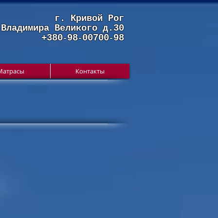
г. Кривой Рог
.Владимира Великого д.30
+380
98
00700
98
-
-
-
Матрасы
Контакты