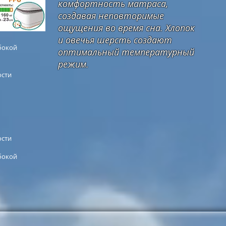
комфортность матраса,
создавая неповторимые
ощущения во время сна. Хлопок
и овечья шерсть создают
бокой
оптимальный температурный
режим.
ости
ости
бокой