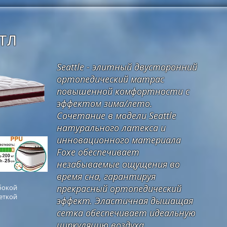
ТЛ
Seattle - элитный двусторонний
ортопедический матрас
повышенной комфортности с
эффектом зима/лето.
Сочетание в модели Seattle
натурального латекса и
инновационного материала
Foxe обеспечивает
незабываемые ощущения во
время сна, гарантируя
прекрасный ортопедический
бокой
еткой
эффект. Эластичная дышащая
сетка обеспечивает идеальную
циркуляцию воздуха.