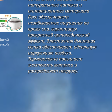
натурального латекса и
инновационного материала
Foxe обеспечивает
незабываемые ощущения во
время сна, гарантируя
прекрасный ортопедический
бокой
эффект. Эластичная дышащая
еткой
сетка обеспечивает идеальную
циркуляцию воздуха.
Термоволокно повышает
жесткость матраса и
распределяет нагрузку.