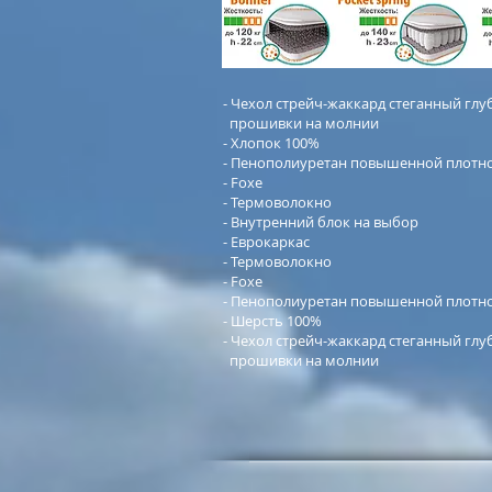
- Чехол стрейч-жаккард стеганный глу
прошивки на молнии
- Хлопок 100%
- Пенополиуретан повышенной плотн
- Foxe
- Термоволокно
- Внутренний блок на выбор
- Еврокаркас
- Термоволокно
- Foxe
- Пенополиуретан повышенной плотн
- Шерсть 100%
- Чехол стрейч-жаккард стеганный глу
прошивки на молнии