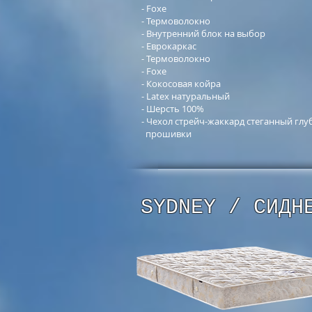
- Foxe
- Термоволокно
- Внутренний блок на выбор
- Еврокаркас
- Термоволокно
- Foxe
- Кокосовая койра
- Latex натуральный
- Шерсть 100%
- Чехол стрейч-жаккард стеганный глу
прошивки
SYDNEY / СИДН