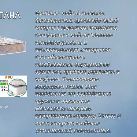
Montana - модель-новинка,
ТАНА
двусторонний ортопедический
матрас с эффектом зима/лето.
Сочетание в модели Montana
пенополиуретана и
инновационного материала
Foxe обеспечивает
незабываемые ощущения во
время сна, придает упругость и
комфорт. Термоволокно
защищает мягкие слои
наполнения от воздействия
пружин и повышает
кани
жесткость матраса,
распределяет нагрузку. Хлопок и
овечья шерсть создают
оптимальный микроклимат.