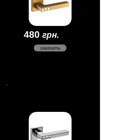
480
грн.
заказать
Материал - замак
Цвет -
кофе
Покрытие - многослойное
Ручки
Crystal
Flash