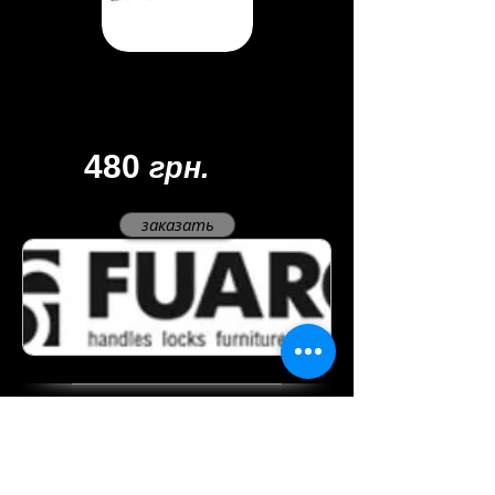
Материал - замак
Цвет -
хром/сатин
Покрытие - многослойное
480
грн.
заказать
мы в соцсетях
Oklend