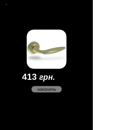
Ручки
раздельные
H-0548
413
грн.
заказать
Материал - ЦАМ
Цвет -
золото
Покрытие - многослойное
гальваническое
Длина ручки - 120-135 мм