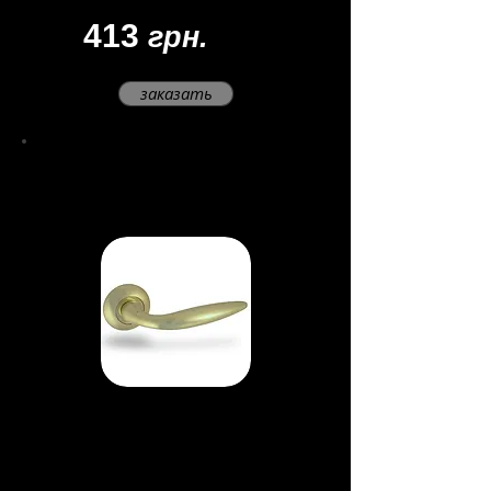
413
грн.
заказать
Ручки
раздельные
H-0548
Материал - ЦАМ
Цвет -
матовое золото
Покрытие - многослойное
гальваническое