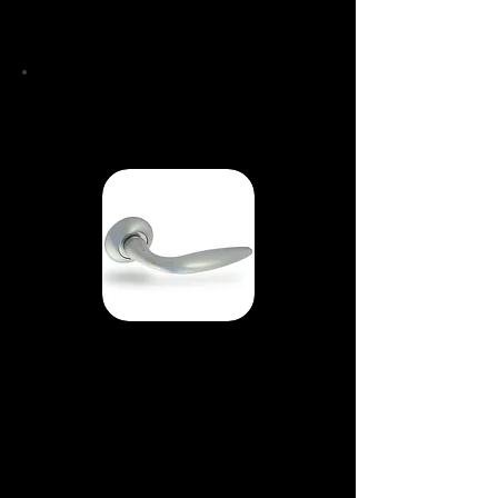
Квадрат - 8 мм, длина 110 мм
Диаметр основания - 54 мм
Ручки
раздельные
H-0548
Материал - ЦАМ
Цвет -
сатин
Покрытие - многослойное
гальваническое
Длина ручки - 120-135 мм
Квадрат - 8 мм, длина 110 мм
Диаметр основания - 54 мм