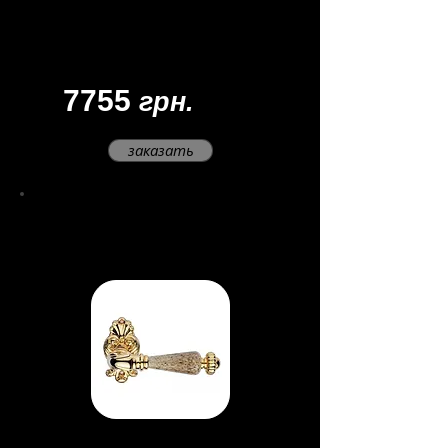
кристаллы SWAROVSKI®
Товар под заказ.
Доставка: 45 - 60 дней
7755
грн.
заказать
Ручка Ninfa Porce
llana
Материал - латунь