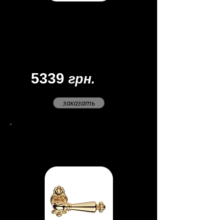
Материал - латунь
Цвет -
патина матовая/
фарфор
Товар под заказ.
Доставка: 45 - 60 дней
5339
грн.
заказать
Ручка дверная
Ninfa