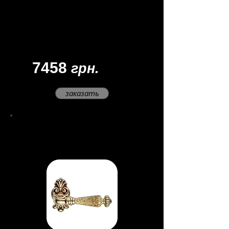
Цвет -
патина матовая/
кристаллы SWAROVSKI®
Товар под заказ.
Доставка: 45 - 60 дней
7458
грн.
заказать
Ручка Ninfa Porce
llana