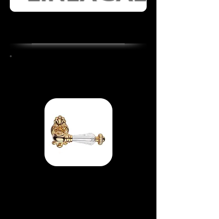
Ручка Ninfa Crist
al
Материал - латунь
Цвет -
золото 24 K/кристаллы
SWAROVSKI®
Товар под заказ.