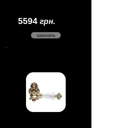
Товар под заказ.
Доставка: 45 - 60 дней
5594
грн.
заказать
Ручка Ninfa Crist
al
Материал - латунь
Цвет -
французское золото/