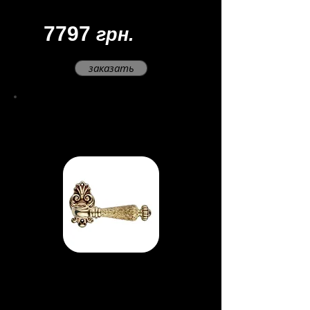
Доставка: 45 - 60 дней
7797
грн.
заказать
Ручка Ninfa Porce
llana
Материал - латунь
Цвет -
французское золото/
фарфор