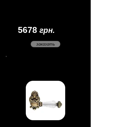
Цвет -
золото 24 K/фарфор
Товар под заказ.
Доставка: 45 - 60 дней
5678
грн.
заказать
Ручка Ninfa Crist
al
Материал - латунь