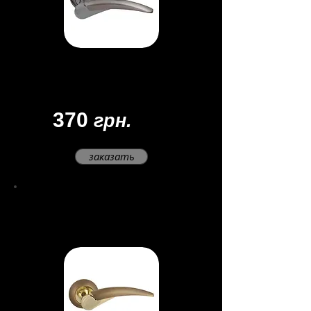
Материал - замак
Цвет -
хром/сатин
Покрытие - многослойное
370
грн.
заказать
Ручки раздельные
Nota