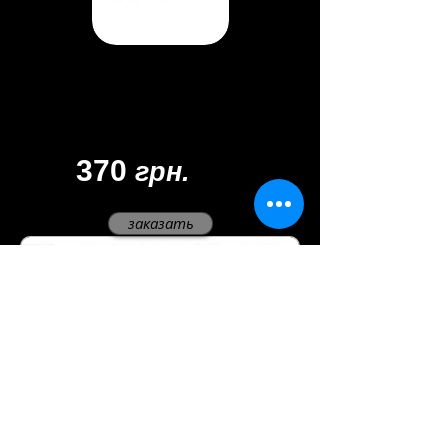
Материал - замак
Цвет -
золото/
античная бронза
Покрытие - многослойное
370
грн.
заказать
мы в соцсетях