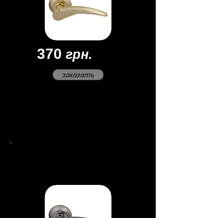
370
грн.
заказать
Материал - замак
Цвет -
золото/
матовое золото
Покрытие - многослойное
Ручки раздельные
Nota