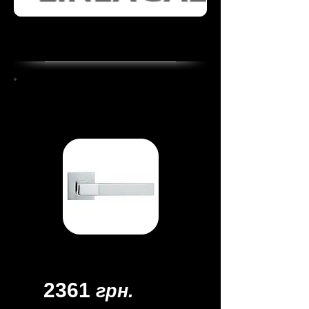
Ручка дверная
Thais
Материал - латунь
Цвет -
хром матовый/хром
2361
грн.